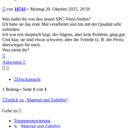
Beitrag
von
18743
»
Montag 20. Oktober 2025, 20:50
Was haltet ihr von den neuen SPC-Vinyl-Stufen?
Ich habe sie das erste Mal verarbeitet und bin mit der Qualität sehr
zufrieden.
Ich war erst skeptisch bzgl. des Sägens, aber kein Problem, ging gut.
Und klar, sie sind etwas schwerer, aber die Vorteile (z. B. der Preis)
überwiegen für mich.
Was meint ihr?
Nach
oben
Antworten
Druckansicht
1 Beitrag • Seite
1
von
1
Zurück zu „Material und Zubehör“
Gehe zu
Treppenrenovierung
↳ Material und Zubehör